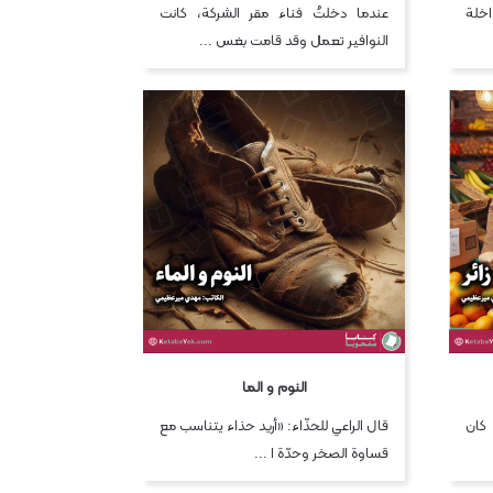
خلة
عندما دخلتُ فناء مقر الشركة، كانت
النوافير تعمل وقد قامت بغس ...
النوم و الما
كان
قال الراعي للحذّاء: «أريد حذاء يتناسب مع
قساوة الصخر وحدّة ا ...