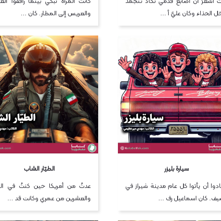
ُ أشعرُ أن أصابع قدمي تكاد تتجمد
کانت المرأة تبكي بینما رافقوا ال
ل الحذاء وكان عليَّ أ ...
والعريس إلى المطار. كان ...
سيارة بليزر
الطيّار الشاب
ادوا أن يأتوا كل عام مدينة شيراز في
عدتُ من أمريكا حین كنتُ في الرا
يف. كان اسماعيل رف ...
والعشرين من عمري وكانت قد ...