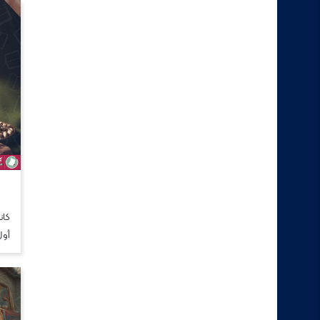
كان
أول