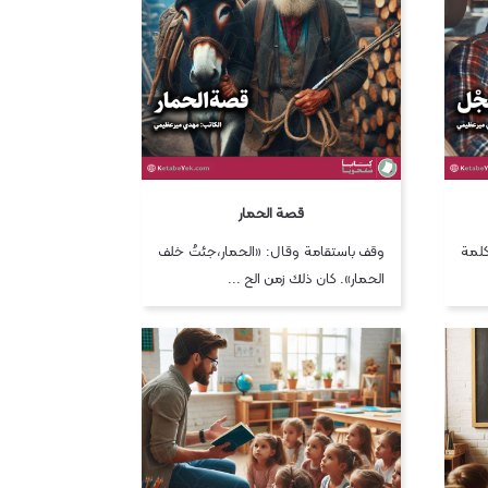
قصة الحمار
الكلمة
وقف باستقامة وقال: «الحمار،جئتُ خلف
الحمار». كان ذلك زمن الح ...