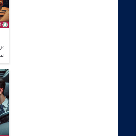
كان
الف