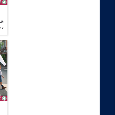
قلت
» ض