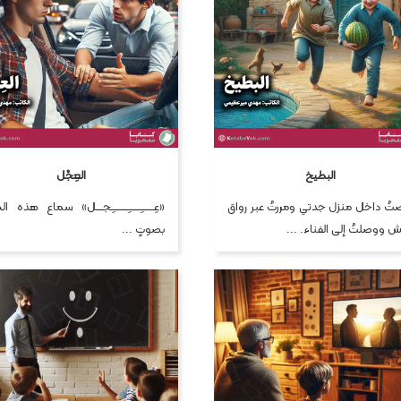
البطيخ
العِجْل
تُ داخل منزل جدتي ومررتُ عبر رواق
«عِـــــــِـــــــِـــــــــِـجــــل» سماع هذه 
ش ووصلتُ إلى الفناء. ...
بصوتٍ ...