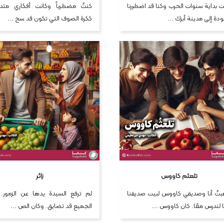
ت بداية سنوات الحرب وكنا قد اضطررنا
كنتُ مضطرباً وكانت أفكاري متدا
ودة إلى مدينة أبرك ...
ككرة الصوف التي تكون قد سح ...
تلعثم كاووس
زائر
تُ أنا وصديقي كاووس لبيت صديقنا
لم ترفع السيدة يدها عن الزمور. 
 لندرس معًا. كان كاووس ...
الجميع قد تضايق. وكان الص ...