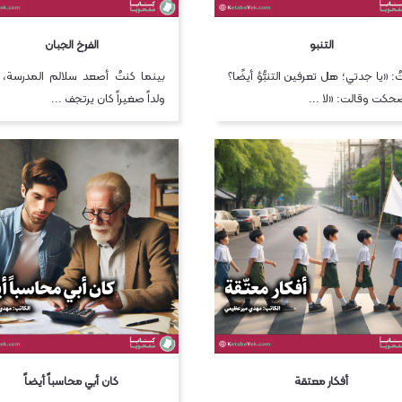
التنبو
الفرخ الجبان
ُ: «يا جدتي؛ هل تعرفين التنبُّؤ أيضًا؟
بینما كنتُ أصعد سلالم المدرسة، ر
حكت وقالت: «لا ...
ولداً صغيراً كان يرتجف ...
أفكار معتقة
كان أبي محاسباً أيضاً