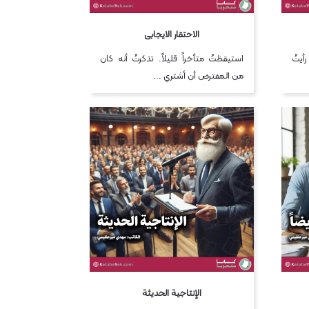
الاحتقار الايجابی
أيتُ
استيقظتُ متأخراً قليلاً. تذكرتُ أنه كان
من المفترض أن أشتري ...
الإنتاجية الحديثة