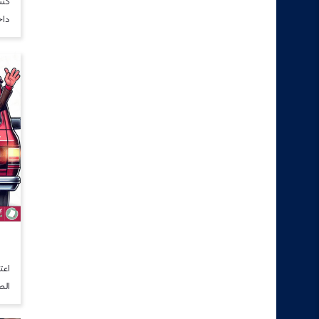
كنت
داخ
اعت
الص