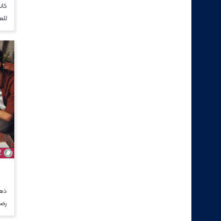
كان
للع
ذهب
رضا