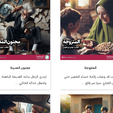
المتزوجة
مجنون المدينة
ت قد وصلت رائحة حساء الشعير حتى
ارتدى الرجل بدلته القديمة الباهتة ا
 الشارع. سرنا عبر زقاق ...
وانتعل حذائه الخاكي ...