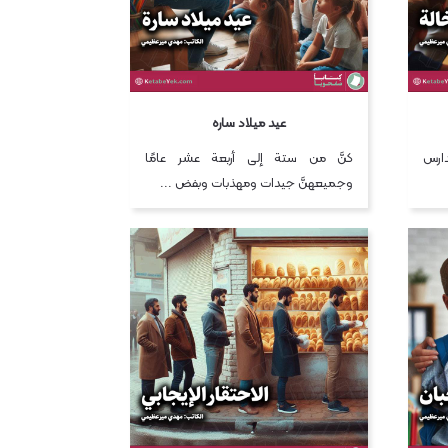
عيد ميلاد ساره
دارس
كنَّ من ستة إلى أربعة عشر عامًا
وجميعهنَّ جيدات ومهذبات وبفض ...