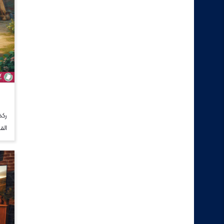
ركض
الق