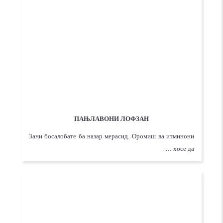
ПАЊЛАВОНИ ЛОФЗАН
Зани босалобате ба назар мерасид. Оромиш ва итминони
хосе да ...