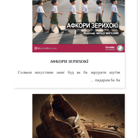
АФКОРИ ЗЕРИХОКЇ
Солњои нахустини љанг буд ва ба зарурати шуѓли
падарам ба Аа ...