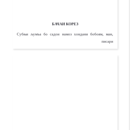
БАЧАИ КОРЕЗ
Субњи љумъа бо садои намоз хондани бобоям, ман,
писари