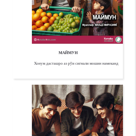
МАЙМУН
Хонум дасташро аз рўи сигнали мошин намеканд