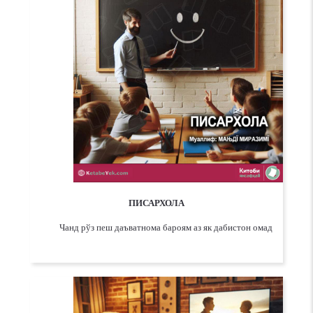
ПИСАРХОЛА
Чанд рўз пеш даъватнома бароям аз як дабистон омад