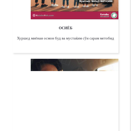
ОСИЁБ
Хуршед миёнаи осмон буд ва мустаќим сўи сарам метобид