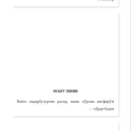
Ман ва бобоям хандидем, бибиям лангон-лангон рафт, ки
шлангр ...
МАНУ МИЯВ
Ваќте падарбузургам расид, њама хўроки нисфирўзї
хўрда будан ...