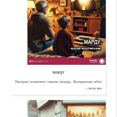
МАРДУ
Писарам телевизион тамошо мекард. Њунарпешаи зебое
сигор мек ...