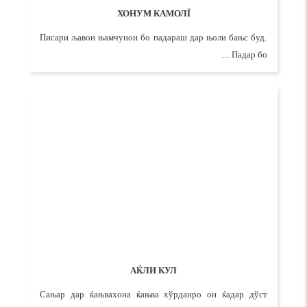
ХОНУМ КАМОЛЇ
Писари љавон њамчунон бо падараш дар њоли бањс буд.
Падар бо ...