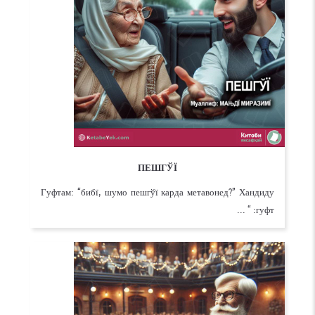
ПЕШГЎЇ
Гуфтам: “бибї, шумо пешгўї карда метавонед?” Хандиду
гуфт: “ ...