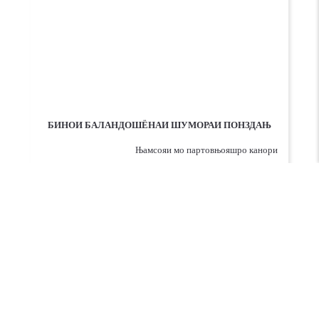
БИНОИ БАЛАНДОШЁНАИ ШУМОРАИ ПОНЗДАЊ
Њамсояи мо партовњояшро канори
دسترسی سریع
دسترسی سریع