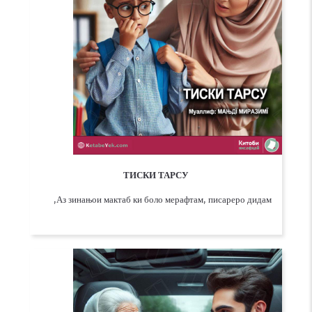
ТИСКИ ТАРСУ
Аз зинањои мактаб ки боло мерафтам, писареро дидам,