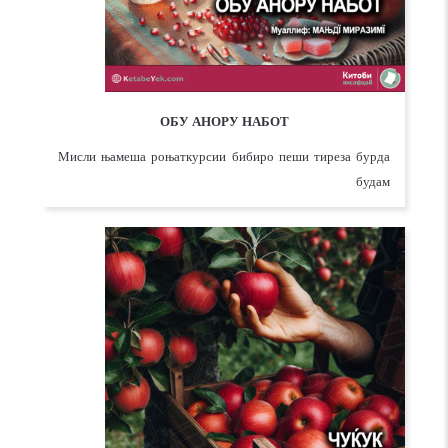
ОБУ АНОРУ НАБОТ
Мисли њамеша роњаткурсии бибиро пеши тиреза бурда
будам