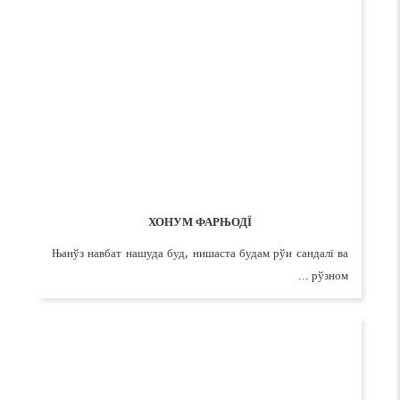
ХОНУМ ФАРЊОДЇ
Њанўз навбат нашуда буд, нишаста будам рўи сандалї ва
рўзном ...