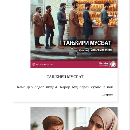
ТАЊЌИРИ МУСБАТ
Каме дер бедор шудам. Ќарор буд барои субњона нон
харам.