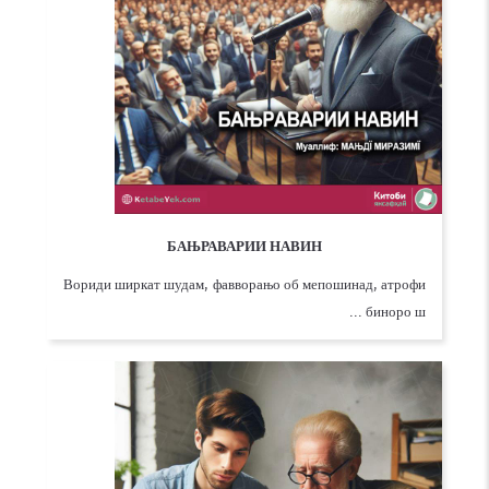
БАЊРАВАРИИ НАВИН
Вориди ширкат шудам, фавворањо об мепошинад, атрофи
биноро ш ...