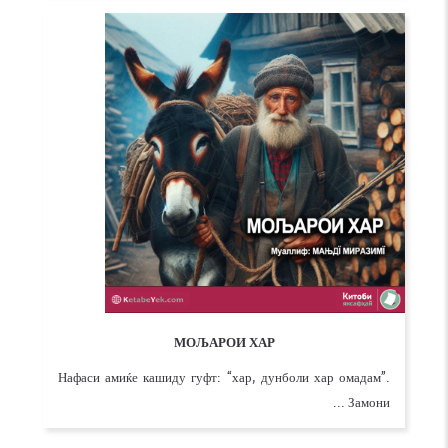
МОЉАРОИ ХАР
Нафаси амиќе кашиду гуфт: “хар, дунболи хар омадам”.
Замони ...