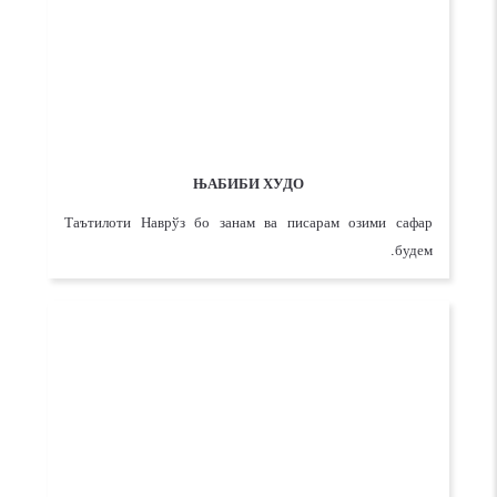
ЊАБИБИ ХУДО
Таътилоти Наврўз бо занам ва писарам озими сафар
будем.