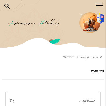
خانه
ترجمه
тоҷикӣ
тоҷикӣ