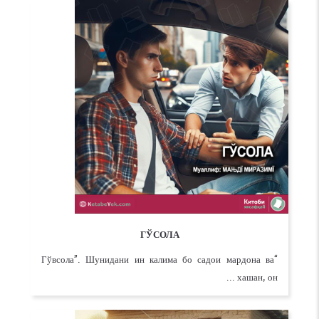
ГЎСОЛА
“Гўвсола”. Шунидани ин калима бо садои мардона ва
хашан, он ...