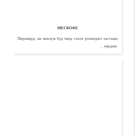
МЕСКОФЕ
Пирамард, ки маълум буд чанд соати ронандагї хастааш
кардаас ...