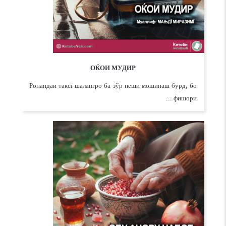
ОЌОИ МУДИР
Ронандаи таксї шалангро ба зўр пеши мошинаш бурд, бо
фишори ...