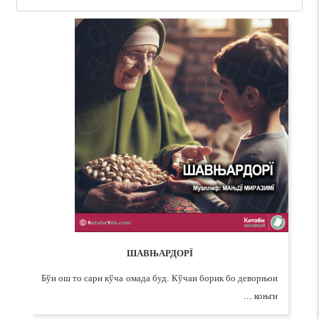
ШАВЊАРДОРЇ
Бўи ош то сари кўча омада буд. Кўчаи борик бо деворњои
коњги ...