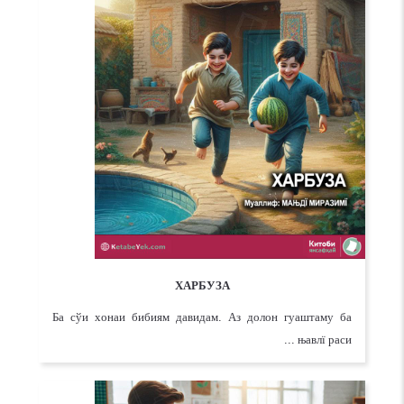
ХАРБУЗА
Ба сўи хонаи бибиям давидам. Аз долон гуаштаму ба
њавлї раси ...