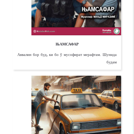
ЊАМСАФАР
Аввалин бор буд, ки бо ў мусофират мерафтам. Шунида
будам