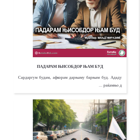
ПАДАРАМ ЊИСОБДОР ЊАМ БУД
Сардаргум будам, афкорам дарњаму барњам буд. Ададу
раќамњо д ...