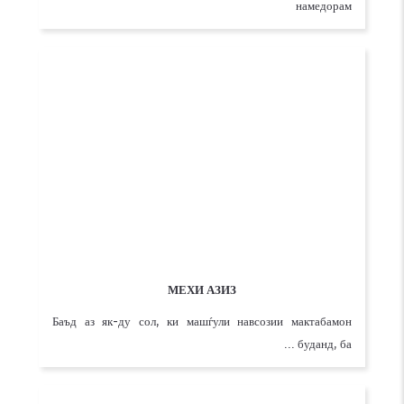
АЌЛИ КУЛ
Сањар дар ќањвахона ќањва хўрданро он ќадар дўст
намедорам
МЕХИ АЗИЗ
Баъд аз як-ду сол, ки машѓули навсозии мактабамон
буданд, ба ...