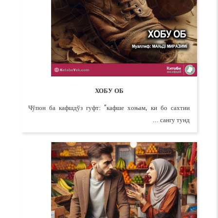
ХОБУ ОБ
Чўпон ба кафшдўз гуфт: “кафше хоњам, ки бо сахтии
сангу тунд ...