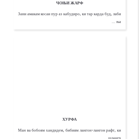
ЧОЊИ ЖАРФ
Зани амакам косаи пур аз кабудиро, ки тар карда буд, лаби
ња ...
ХУРФА