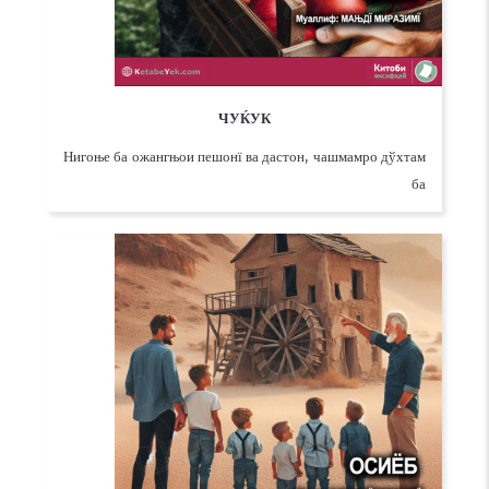
ЧУЌУК
Нигоње ба ожангњои пешонї ва дастон, чашмамро дўхтам
ба