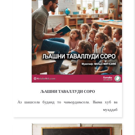
ЉАШНИ ТАВАЛЛУДИ СОРО
Аз шашсола буданд то чањордањсола. Њама хуб ва
муаддаб