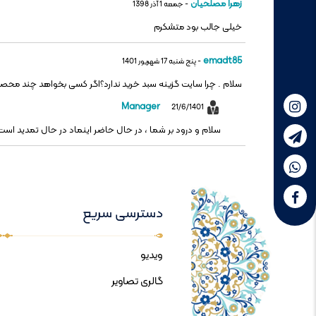
زهرا مصلحیان
- جمعه 1 آذر 1398
خیلی جالب بود متشکرم
emadt85
- پنج شنبه 17 شهریور 1401
سلام . چرا سایت گزینه سبد خرید ندارد؟اگر کسی بخواهد چند محصو
Manager
21/6/1401
سلام و درود بر شما ، در حال حاضر اینماد در حال تمدید است ، شما می توانید ب
دسترسی سریع
ویدیو
گالری تصاویر