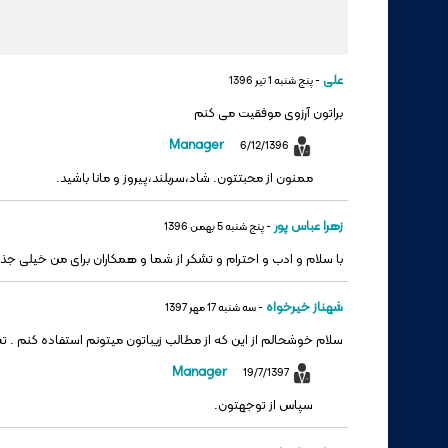
على
- پنج شنبه 1 تیر 1396
براتون آرزوى موفقيت مى کنم
Manager
6/12/1396
ممنون از محبتتون. شاد،سربلند،پیروز و مانا باشید.
زهرا عباس پور
- پنج شنبه 5 بهمن 1396
با سلام و ادب و احترام و تشکر از شما و همکاران برای من خیلی جذاب 
شهناز خیرخواه
- سه شنبه 17 مهر 1397
سلام خوشحالم از این که از مطالب زیباتون میتونم استفاده کنم . ت
Manager
19/7/1397
سپاس از توجهتون.