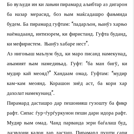
Бо вуљуди ин ки лањни пирамард аљибтар аз дигарон
ба назар мерасид, боз њам маќсадашро фањмида
будем. Ба пирамард гуфтам: “падарљон, њанўз харњо
наёмадаанд, интизорем, ки фиристанд. Гуфта буданд,
ки мефиристем. Њанўз хабаре нест”.
Аз нигоњаш маълум буд, ки маро писанд намекунад,
ањамият њам намедињад. Гуфт: “ба ман бигў, ки
мудир кай меояд?” Хандаам омад. Гуфтам: “мудир
кам-кам меоянд. Корашон зиёд аст, ба кори хар
дахолат намекунанд”.
Пирамард дасташро дар пешонияш гузошту ба фикр
рафт. Сипас ѓур-ѓурѓуркунон пеши дари идора рафт.
Мудир њам омад. Чанд парванда зери баѓалаш буд,
љузвдони калон дар дасташ. Пирамард пушти сари