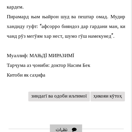
кардем.
Пирамард њам њайрон шуд ва пештар омад. Мудир
хандиду гуфт: “афсорро бияндоз дар гардани ман, ки
чанд рўз мегўям хар нест, шумо гўш намекунед”.
Муаллиф: МАЊДЇ МИРАЗИМЇ
Тарҷума аз ҷониби: доктор Насим Бек
Китоби як саҳифа
зиндагї ва одоби иљтимої
ҳикояи кӯтоҳ
نظرات