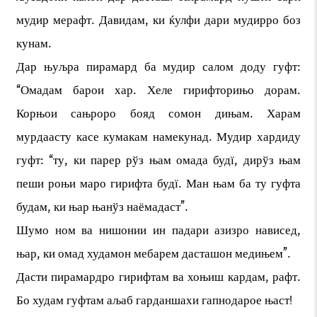
мудир мерафт. Давидам, ки ќулфи дари мудирро боз
кунам.
Дар њуљра пирамард ба мудир салом доду гуфт:
“Омадам барои хар. Хеле гирифторињо дорам.
Корњои сањроро бояд сомон дињам. Харам
мурдаасту касе кумакам намекунад. Мудир хардиду
гуфт: “ту, ки парер рўз њам омада будї, дирўз њам
пеши роњи маро гирифта будї. Ман њам ба ту гуфта
будам, ки њар њанўз наёмадаст”.
Шумо ном ва нишонии ин падари азизро нависед,
њар, ки омад худамон мебарем дасташон медињем”.
Дасти пирамардро гирифтам ва хоњиш кардам, рафт.
Бо худам гуфтам аљаб гарданшахи гапнодарое њаст!