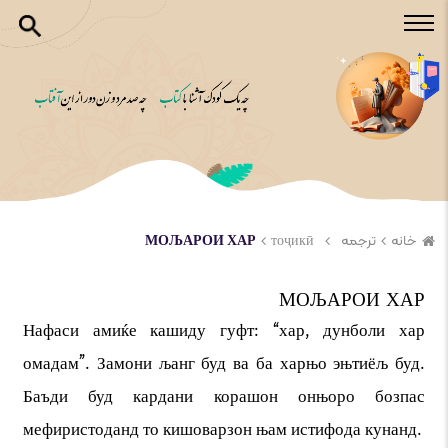
خانه
ترجمه
тоҷикӣ
МОЉАРОИ ХАР
МОЉАРОИ ХАР
Нафаси амиќе кашиду гуфт: “хар, дунболи хар
омадам”. Замони љанг буд ва ба харњо эњтиёљ буд.
Баъди буд кардани корашон онњоро бозпас
мефиристоданд то кишоварзон њам истифода кунанд.