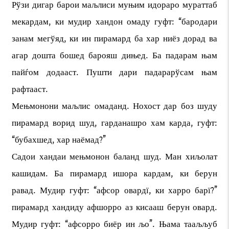
Рўзи дигар барои маљлиси муњим идораро мураттаб
мекардам, ки мудир хандон омаду гуфт: “бародари
занам мегўяд, ки ин пирамард ба хар ниёз дорад ва
агар дошта бошед барояш дињед. Ба падарам њам
пайѓом додааст. Пушти дари падарарўсам њам
рафтааст.
Мењмонони маљлис омаданд. Нохост дар боз шуду
пирамард ворид шуд, гарданашро хам карда, гуфт:
“бубахшед, хар наёмад?”
Садои хандаи мењмонон баланд шуд. Ман хиљолат
кашидам. Ба пирамард ишора кардам, ки берун
равад. Мудир гуфт: “афсор овардї, ки харро барї?”
пирамард хандиду афшорро аз кисааш берун овард.
Мудир гуфт: “афсорро биёр ин љо”. Њама тааљљуб