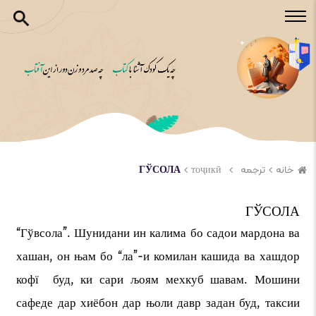
خانه
ترجمه
тоҷикӣ
ГЎСОЛА
ГЎСОЛА
“Гўвсола”. Шунидани ин калима бо садои мардона ва
хашан, он њам бо “ла”-и комилан кашида ва хашдор
кофї буд, ки сари љоям мехкуб шавам. Мошини
сафеде дар хиёбон дар њоли давр задан буд, таксии