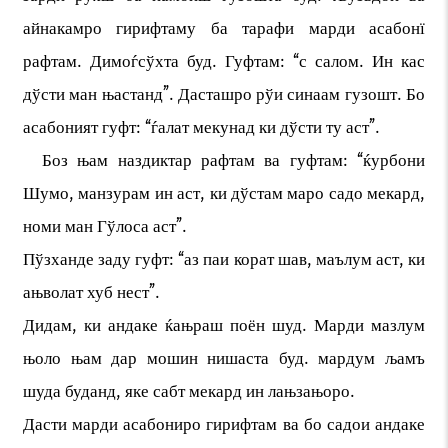
айнакамро гирифтаму ба тарафи марди асабонї
рафтам. Димоѓсўхта буд. Гуфтам: “с салом. Ин кас
дўсти ман њастанд”. Дасташро рўи синаам гузошт. Бо
асабоният гуфт: “ѓалат мекунад ки дўсти ту аст”.
Боз њам наздиктар рафтам ва гуфтам: “ќурбони
Шумо, манзурам ин аст, ки дўстам маро садо мекард,
номи ман Гўлоса аст”.
Пўзханде заду гуфт: “аз паи корат шав, маълум аст, ки
ањволат хуб нест”.
Дидам, ки андаке ќањраш поён шуд. Марди мазлум
њоло њам дар мошин нишаста буд. мардум љамъ
шуда буданд, яке сабт мекард ин лањзањоро.
Дасти марди асабониро гирифтам ва бо садои андаке