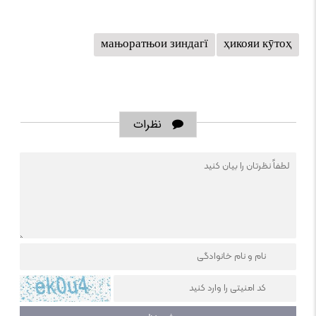
мањоратњои зиндагї
ҳикояи кӯтоҳ
نظرات