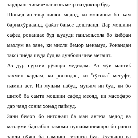
зардранг чињил-панљоњ метр наздиктар буд.
Шоњид ин тавр нишон медод, ки мошинњо бо њам
барнахўрдаанд, фаќат бањсе доштаанд. Дар мошини
сафед ронандае буд њудуди панљоњсола бо ќиёфаи
мазлум ва зане, ки мисли бемор менамуд. Ронандаи
таксї пиёда шуда буд ва дунболи чизе мегашт.
Аз дур сурхии рўяшро медидам. Аз мўи мантиќ
тахмин кардам, ки ронандае, ки “гўсола” мегуфт,
њамин аст. Ин муњим набуд, муњим ин буд, ки бо
шитоб ба самти мошини сафед меояд, ин масофаро
дар чанд сония хоњад паймуд.
Зани бемор бо нигоњаш ба ман ангеза медод ва
мазлуми бадзабон тамоми пушаймонияшро бо ранги
зарди рўяш ба намоиш гузошта буд. Љузвдон ва