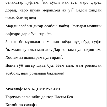
баландтар гуфтам: “ин дўсти ман аст, маро фарёд
дорад, чаро шумо меранљед аз ў?” Садои хандаи
њама баланд шуд.
Марди асабонї дигар асабонї набуд. Ронадаи мошини
сафедро дар оѓўш гирифт.
Зан ки бо мушкилї аз мошин пиёда шуда буд, гуфт:
“њамааш гуноњи ман аст. Дар кортам пул надоштам.
Хостам аз шавњарам пул гирам”.
Њама гўё дигар шуда буд. Њам ман, њам ронандаи
асабонї, њам ронандаи бадзабон!
Муаллиф: МАЊДЇ МИРАЗИМЇ
Тарҷума аз ҷониби: доктор Насим Бек
Китоби як саҳифа