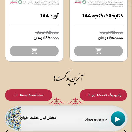
کتابخانک گنجه 144
آوید 144
1950000 تومان
1850000 تومان
1950000 تومان
1850000 تومان
آخرین پادکست ها
رادیو یک صفحه ای
مشاهده همه
بخش اول هفت خوان
view more >