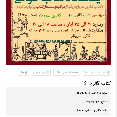
جمعه 19 آبان 1396
تعداد بازدید: 5341
زبان : فارسی
چاپ
کتاب گالری 13
تاریخ درج خبر : 1396/8/19
منبع : درون سازمانی
کتاب گالری - گالری سروناز