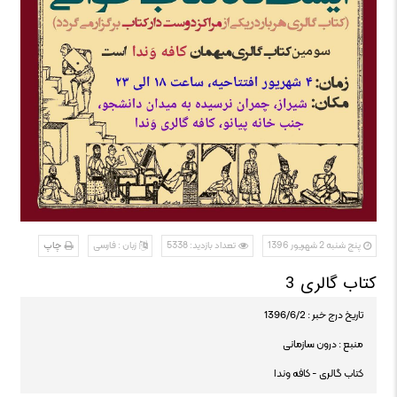
پنج شنبه 2 شهریور 1396
تعداد بازدید: 5338
زبان : فارسی
چاپ
کتاب گالری 3
تاریخ درج خبر : 1396/6/2
منبع : درون سازمانی
کتاب گالری - کافه وندا