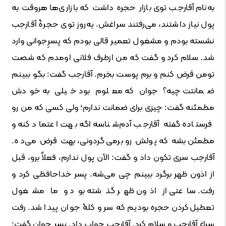
به‌نام آقارجب توی بازار حجره داشت که بازاری‌ها هروقت به
پول نیاز داشتند، می‌رفتند سراغش. یه‌روز توی حجرۀ آقارجب
نشسته بودم و مشغول تعمیر قالی بودم که پسرِجوانی وارد
شد. سلام کرد و گفت که من ازطرف فلانی اومدم که شصت
تومن قرض کنم و برم پوست بخرم. آقارجب گفت: بگو ببینم
ضمانتت چیه؟ جوان که معلوم بود خیلی به خودش
مطمئنه گفت: چیزی برای ضمانت ندارم؛ ولی کسی که من رو
فرستاده گفته آقارجب آدم‌شناسه اگه بهت اعتماد کنه و
مطمئن بشه که پولش رو برمی‌گردونی، بهت قرض می‌ده.
آقارجب سری تکون داد و گفت: الآن پول ندارم، فعلاً برو، قبل
از اذون ظهر برگرد ببینم چی می‌شه. پسر خداحافظی کرد و
رفت. ساعتی از اذون ظهر گذشته بود و ما مشغول
تعطیل‌کردن حجره بودیم که سر و کلۀ جوان پیدا شد. رفت
سراغ آقارجب و سلام کرد. آقارجب جواب داد. پسر جوان گفت: