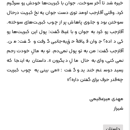
خیره شد تا آخر سوخت. جوان با کبریت‌ها خودش رو سرگرم
کرد. وقتی آقارجب اومد توی دست جوان یه نخ کبریت درحال
سوختن بود و جلوی پاهاش پر از چوب کبریت‌های سوخته.
آقارجب رو کرد به جوان و با غیظ گفت: پول این کبریت‌ها رو
کی داده؟ جوان قیافۀ حق‌به‌جانبی گرفت و گفت: من.
آقارجب گفت: من به تو پول نمی‌دم. تو به مالِ خودت رحم
نمی‌کنی، وای به حال مالِ دیگرون». داستان به اینجا که
رسید دوستم خندید و گفت: «می‌بینی یه چوب‌کبریت
چه‌قدر حرف برای گفتن داره؟»
مهدی میرعظیمی
شیراز
داستان