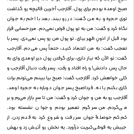
صبح اومده بودم برای پول. آقارجب آخرین قالیچه رو گذاشت
توی حجره و به من گفت: در رو ببند. بعد با اخم به جوان
نگاه کرد و گفت: من به تو پول قرض نمی‌دم. مردِحسابی قرار
بود قبل از اذونِ ظهر بیای. تو پول من رو پس نمی‌دی. پسر با
تعجب گفت: به من اعتماد کنید، حتماً پس می‌دم. آقارجب
گفت: تو الآن که نیاز داری، برای گرفتن پول دیر اومدی وای به
حال پس دادنش! و راه افتاد و رفت. پسر رفت دنبال آقارجب و
کلی خواهش کرد. آقارجب گفت: صبح بیا ببینم می‌تونم برات
کاری بکنم یا نه. فرداصبح پسر جوان دوباره به حجره اومد.
آقارجب رو به من و جوان کرد و گفت: من تا سرِ بازار می‌رم و بر
می‌گردم. من سرگرم تعمیر بودم و جوان نشسته بود.
کم‌کم حوصلۀ جوان سر رفت و شروع کرد به قدم‌زدن. از
جیبش یه قوطی‌کبریت درآورد. یه نخش رو آتیش زد و بهش