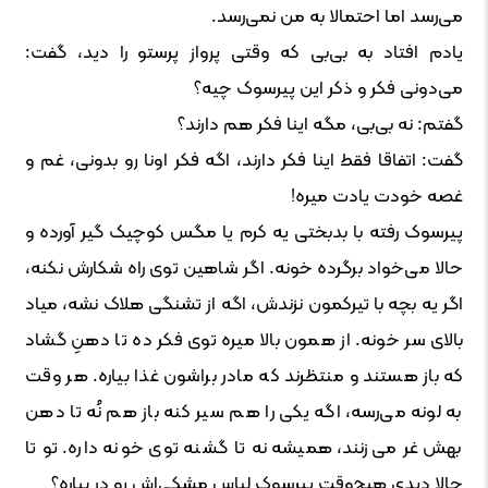
می‌رسد اما احتمالا به من نمی‌رسد.
یادم افتاد به بی‌بی که وقتی پرواز پرستو را دید، گفت:
می‌دونی فکر و ذکر این پیرسوک چیه؟
گفتم: نه بی‌بی، مگه اینا فکر هم دارند؟
گفت: اتفاقا فقط اینا فکر دارند، اگه فکر اونا رو بدونی، غم و
غصه خودت یادت میره!
پیرسوک رفته با بدبختی یه کرم یا مگس کوچیک گیر آورده و
حالا می‌خواد برگرده خونه. اگر شاهین توی راه شکارش نکنه،
اگر یه بچه با تیرکمون نزندش، اگه از تشنگی هلاک‌ نشه، میاد
بالای سر خونه. از همون بالا میره توی فکر ده تا دهنِ گشاد
که باز هستند و منتظرند که مادر براشون غذا بیاره. هر وقت
به لونه می‌رسه، اگه یکی را هم سیر کنه باز هم نُه تا دهن
بهش غر می‌زنند، همیشه نه تا گشنه توی خونه داره. تو تا
حالا دیدی هیچ‌وقت پیرسوک لباس مشکی‌اش رو در بیاره؟