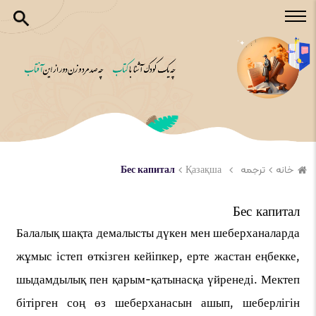
خانه
ترجمه
Қазақша
Бес капитал
Бес капитал
Балалық шақта демалысты дүкен мен шеберханаларда
жұмыс істеп өткізген кейіпкер, ерте жастан еңбекке,
шыдамдылық пен қарым-қатынасқа үйренеді. Мектеп
бітірген соң өз шеберханасын ашып, шеберлігін