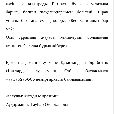
кәсіпке айналдырады. Бір күні бұрынғы ұстазына
барып, болған жаңалықтарымен бөліседі. Бірақ
ұстазы бір ғана сұрақ қояды: «Бес капиталың бар
ма?»...
Осы сұрақтың жауабы кейіпкердің болашағын
күтпеген бағытқа бұрып жібереді...
Қалған әңгімені оқу және Қазастандағы бір беттік
кітаптарды алу үшін, Отбасы баспасымен
+77073275665 нөмірі арқылы байланысыңыз.
Жазушы: Мехди Миразими
Аудармашы: Гауһар Омарханова