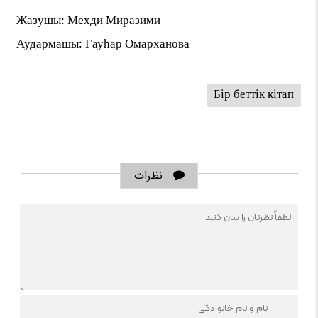
Жазушы: Мехди Миразими
Аудармашы: Гауһар Омарханова
Бір беттік кітап
نظرات