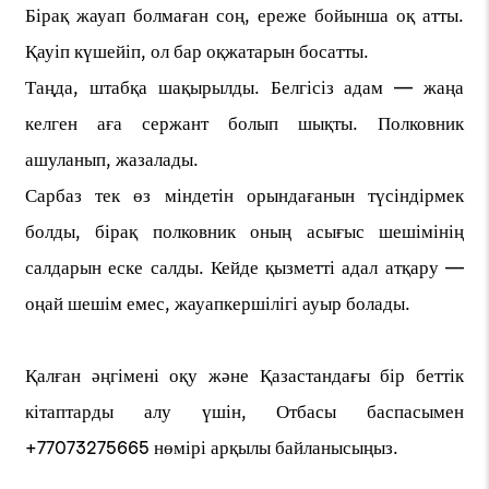
Бірақ жауап болмаған соң, ереже бойынша оқ атты.
Қауіп күшейіп, ол бар оқжатарын босатты.
Таңда, штабқа шақырылды. Белгісіз адам — жаңа
келген аға сержант болып шықты. Полковник
ашуланып, жазалады.
Сарбаз тек өз міндетін орындағанын түсіндірмек
болды, бірақ полковник оның асығыс шешімінің
салдарын еске салды. Кейде қызметті адал атқару —
оңай шешім емес, жауапкершілігі ауыр болады.
Қалған әңгімені оқу және Қазастандағы бір беттік
кітаптарды алу үшін, Отбасы баспасымен
+77073275665 нөмірі арқылы байланысыңыз.