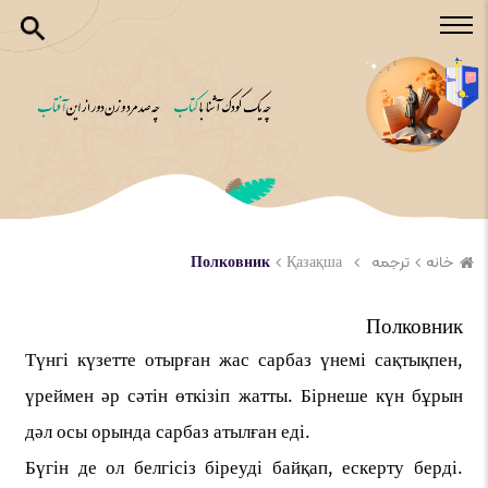
خانه
ترجمه
Қазақша
Полковник
Полковник
Түнгі күзетте отырған жас сарбаз үнемі сақтықпен,
үреймен әр сәтін өткізіп жатты. Бірнеше күн бұрын
дәл осы орында сарбаз атылған еді.
Бүгін де ол белгісіз біреуді байқап, ескерту берді.