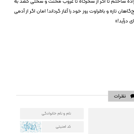
اده ساختم تا اگر از سحرگاه تا غروب محنت و سختی کشد به
هان تازه و باطراوت روز خود را آغاز گرداند! امان اگر از آدمی
ی درآید!»
نظرات