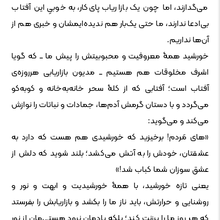
می‌گدازند، اما چون یک بازاریاب پای‌کار، به خوبیِ این آفتاب
بی‌ادعا ندارند، ما حتی یک‌بار هم ندیده‌ایمشان و خبری هم از
آن‌ها نداریم.
خورشید همۀ معروفیت و محبوبیتش را پیش ما ــ که گویا
اشرف مخلوقات هم هستیم ــ مدیون بازاریابی هرروزه‌ی
آفتاب است؛ آفتابی که از کلۀ سحر خانه‌به‌خانه و کو‌به‌کو
می‌گردد و با دستان گرمش آدم‌ها، جمادات و نباتات را نوازش
می‌کند و می‌گوید:
«های مَردم! برخیزید که خورشیدی هم هست که دارد به
عشقتان، خودش را به آتش می‌کشد؛ بلند شوید که دلش از
عشق سوزان شما کباب شد!»
یعنی تازه خورشید، با همۀ خورشیدیت و ابهت و نور و
روشنایی و حرارتش، باید ناز ما را بکشد و بازاریابش را بفرستد
که هر روز ما را پرزنت کند؛ بلکه یادمان نرود هستی‌مان از نور