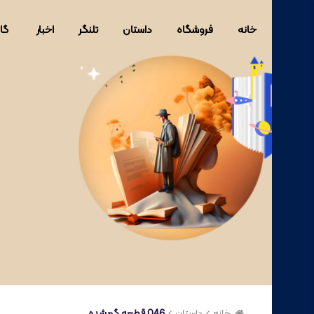
خانه
فروشگاه
داستان
تلنگر
اخبار
گا
خانه
داستان
046 قطعه گمشده