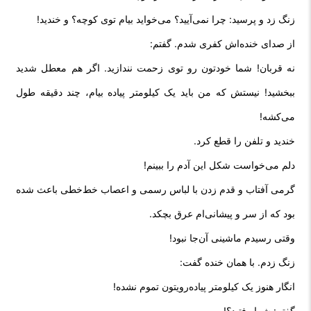
زنگ زد و پرسید: چرا نمی‌آیید؟ می‌خواید بیام توی کوچه؟ و خندید!
از صدای خنده‌اش کفری شدم. گفتم:
نه قربان! شما خودتون رو توی زحمت نندازید. اگر هم معطل شدید
ببخشید! نیستش که من باید یک کیلومتر پیاده بیام، چند دقیقه طول
می‌کشه!
خندید و تلفن را قطع کرد.
دلم می‌خواست شکل این آدم را ببینم!
گرمی آفتاب و قدم زدن با لباس رسمی و اعصاب خط‌خطی باعث شده
بود که از سر و پیشانی‌ام عرق بچکد.
وقتی رسیدم ماشینی آن‌جا نبود!
زنگ زدم. با همان خنده گفت:
انگار هنوز یک کیلومتر پیاده‌رویتون تموم نشده!
گفتم: شما رفتید؟!