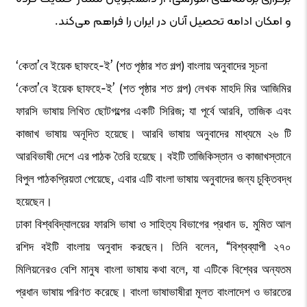
و امکان ادامه تحصیل آنان در ایران را فراهم می‌کند.
‘কেতা’বে ইয়েক ছাফহে-ই’ (শত পৃষ্ঠার শত গল্প) বাংলায় অনুবাদের সূচনা
‘কেতা’বে ইয়েক ছাফহে-ই’ (শত পৃষ্ঠার শত গল্প) লেখক মাহদি মির আজিমির
ফারসি ভাষায় লিখিত ছোটগল্পের একটি সিরিজ; যা পূর্বে আরবি, তাজিক এবং
কাজাখ ভাষায় অনূদিত হয়েছে। আরবি ভাষায় অনুবাদের মাধ্যমে ২৬ টি
আরবিভাষী দেশে এর পাঠক তৈরি হয়েছে। বইটি তাজিকিস্তান ও কাজাখস্তানে
বিপুল পাঠকপ্রিয়তা পেয়েছে, এবার এটি বাংলা ভাষায় অনুবাদের জন্য চুক্তিবদ্ধ
হয়েছেন।
ঢাকা বিশ্ববিদ্যালয়ের ফারসি ভাষা ও সাহিত্য বিভাগের প্রধান ড. মুমিত আল
রশিদ বইটি বাংলায় অনুবাদ করছেন। তিনি বলেন, “বিশ্বব্যাপী ২৭০
মিলিয়নেরও বেশি মানুষ বাংলা ভাষায় কথা বলে, যা এটিকে বিশ্বের অন্যতম
প্রধান ভাষায় পরিণত করেছে। বাংলা ভাষাভাষীরা মূলত বাংলাদেশ ও ভারতের