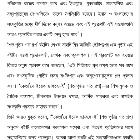
পশ্চিমবঙ্গ রাজ্যে বসবাস করে এবং ইংল্যান্ড, যুক্তরাষ্ট্র, মালয়েশিয়া এবং
মধ্যপ্রাচ্যের দেশগুলিতেও তাদের উপস্থিতি রয়েছে। ইরান ও বাংলাদেশের
সংস্কৃতির মধ্যে দীর্ঘ দিনের বন্ধন রয়েছে এবং এই প্রকল্পটি এই সংযোগগুলি
আরও প্রসারিত করার একটি সেতু হতে পারে”।
‘শত পৃষ্ঠার শত গল্প’ বইটির লেখক মাহদি মির আজিমি ছোটগল্পের এক পৃষ্ঠার এই
বইটির ধারণা প্রদানকারী, লেখক এবং প্রকাশক। এই প্রকল্পটি শুরু হওয়ার
বিষয়ে আনন্দ প্রকাশ করে বলেছেন, “এই সিরিজের মূল লক্ষ্য হলো সব বয়স
এবং সাংস্কৃতিক গোষ্ঠীর জন্য সংক্ষিপ্ত এবং অনুপ্রেরণামূলক গল্প প্রদান
করা। ‘কেতা’বে ইয়েক ছাফহে-ই’ (শত পৃষ্ঠার শত গল্প)-এর শিক্ষামূলক ও
নৈতিক কাঠামো, জীবনমান উন্নয়ন দক্ষতা, আর্থিক সাক্ষরতা এবং নাগরিক
সংস্কৃতি প্রসারে সাহায্য করবে”।
তিনি আরও যুক্ত করেন, “‘কেতা’বে ইয়েক ছাফহে-ই’ (শত পৃষ্ঠার শত গল্প)
অনুবাদ বইটি বাংলাদেশের প্রকাশনা সংস্থা এবং বিতরণ প্রতিষ্ঠানের সাথে
সহযোগিতার জন্য প্রস্তুত। আমরা আশা করছি এই সহযোগিতাগুলো ফারসি