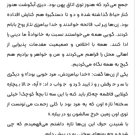
جمع می‌کرد که هنوز توی اتاق پهن بود. دیزی آبگوشت هنوز
کنار حیاط گذاشته شده و دو تا دستگیره هم کنارش افتاده
بود. زن‌ها زیر لب فاتحه خواندند و خدا بیامرزی نثار روح بابام
کردند. گویی همه می‌خواستند نسبت به خانوادۀ ما دینی را
ادا کنند. همه با اخلاص و صمیمیت مقدمات پذیرایی از
اهالی محل را فراهم می‌کردند و من و خواهر و برادرم هم
گیج به همه نگاه می‌کردیم.
یکی از زن‌ها گفت: «خدا بیامرزدش، مرد خوبی بود!» و دیگری
با سر حرفش رو تایید کرد و جواب داد: «آره، حالا بیچاره
کربلایی فاطمه چه‌کار باید کنه با این سه تا بچۀ کوچک! خیلی
سخته! تازه اون که یه مرد بود با کلی زحمت می‌تونست از
توی اون زمین خرج سالشون رو در بیاره.»
با شنیدن حرف این زن‌ها تازه داشتم می‌فهمیدم که چی
شده و چه روزهای سختی رو در پیش دارم.