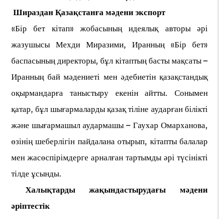
Шираздан Қазақстанға мәдени экспорт
«Бір бет кітап» жобасының идеялық авторы әрі
жазушысы Мехди Миразими, Иранның «Бір бет»
баспасының директоры, бұл кітаптың басты мақсаты –
Иранның бай мәдениеті мен әдебиетін қазақстандық
оқырмандарға таныстыру екенін айтты. Сонымен
қатар, бұл шығармаларды қазақ тіліне аударған білікті
және шығармашыл аудармашы – Гаухар Омарханова,
өзінің шеберлігін пайдалана отырып, кітапты балалар
мен жасөспірімдерге арналған тартымды әрі түсінікті
тілде ұсынды.
Халықтарды жақындастырудағы мәдени
әріптестік