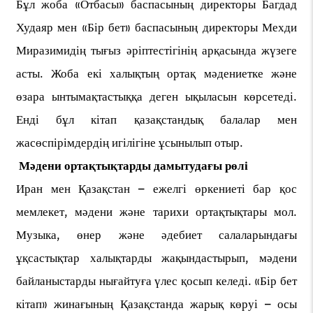
Бұл жоба «Отбасы» баспасының директоры Багдад
Худаяр мен «Бір бет» баспасының директоры Мехди
Миразимидің тығыз әріптестігінің арқасында жүзеге
асты. Жоба екі халықтың ортақ мәдениетке және
өзара ынтымақтастыққа деген ықыласын көрсетеді.
Енді бұл кітап қазақстандық балалар мен
жасөспірімдердің игілігіне ұсынылып отыр.
Мәдени ортақтықтарды дамытудағы рөлі
Иран мен Қазақстан – ежелгі өркениеті бар қос
мемлекет, мәдени және тарихи ортақтықтары мол.
Музыка, өнер және әдебиет салаларындағы
ұқсастықтар халықтарды жақындастырып, мәдени
байланыстарды нығайтуға үлес қосып келеді. «Бір бет
кітап» жинағының Қазақстанда жарық көруі – осы