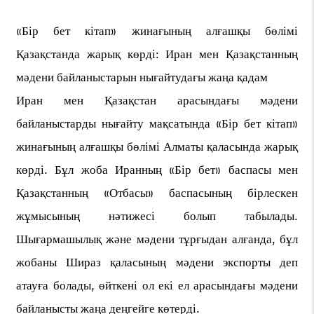
«Бір бет кітап» жинағының алғашқы бөлімі
Қазақстанда жарық көрді: Иран мен Қазақстанның
мәдени байланыстарын нығайтудағы жаңа қадам
Иран мен Қазақстан арасындағы мәдени
байланыстарды нығайту мақсатында «Бір бет кітап»
жинағының алғашқы бөлімі Алматы қаласында жарық
көрді. Бұл жоба Иранның «Бір бет» баспасы мен
Қазақстанның «Отбасы» баспасының бірлескен
жұмысының нәтижесі болып табылады.
Шығармашылық және мәдени тұрғыдан алғанда, бұл
жобаны Шираз қаласының мәдени экспорты деп
атауға болады, өйткені ол екі ел арасындағы мәдени
байланысты жаңа деңгейге көтерді.