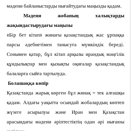
мәдени байланыстарды нығайтудағы маңызды қадам.
Мәдени жобаның халықтарды
жақындастырудағы маңызы
«Бір бет кітап» жинағы қазақстандық жас ұрпаққа
парсы әдебиетімен танысуға мүмкіндік береді.
Сонымен қатар, бұл кітап арқылы ирандық мәңгілік
құндылықтар мен қызықты оқиғалар қазақстандық
балаларға сыйға тартылуда.
Болашаққа көпір
Қазақстанда жарық көрген бұл жинақ – тек алғашқы
қадам. Алдағы уақытта осындай жобалардың көптеп
жүзеге асырылуы және Иран мен Қазақстан
арасындағы мәдени әріптестіктің одан әрі нығаюы