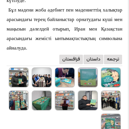
күтілуде.
Бұл мәдени жоба әдебиет пен мәдениеттің халықтар
арасындағы терең байланыстар орнатудағы күші мен
маңызын дәлелдей отырып, Иран мен Қазақстан
арасындағы жемісті ынтымақтастықтың символына
айналуда.
ترجمه
داستان
قزاقستان